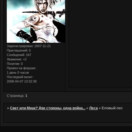
Зарегистрирован
: 2007-11-21
Приглашений:
0
Сообщений:
167
Уважение:
+2
Позитив:
0
Провел на форуме:
1 день 0 часов
Последний визит:
2008-04-07 13:32:38
Страница:
1
»
Свет или Мрак? Две стороны, одна война...
»
Леса
»
Еловый лес