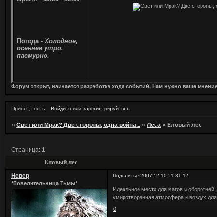
Погода -
Холодное,
осеннее утро,
пасмурно.
Форум открыт, наинается разработка хода событий. Нам нужно ваше мнени
Привет, Гость!
Войдите
или
зарегистрируйтесь
.
»
Свет или Мрак? Две стороны, одна война...
»
Леса
»
Еловый лес
Страница:
1
Еловый лес
Невер
Поделиться
2007-12-10 21:31:12
*Повелительница Тьмы*
Идеальное место для магов и оборотней.
умиротворенная атмосфера и воздух для
0