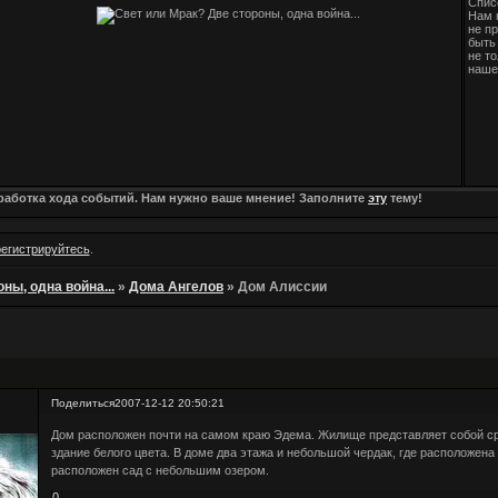
Спис
Нам 
не п
быть 
не т
наше
зработка хода событий. Нам нужно ваше мнение! Заполните
эту
тему!
регистрируйтесь
.
ны, одна война...
»
Дома Ангелов
»
Дом Алиссии
Поделиться
2007-12-12 20:50:21
Дом расположен почти на самом краю Эдема. Жилище представляет собой с
здание белого цвета. В доме два этажа и небольшой чердак, где расположен
расположен сад с небольшим озером.
0