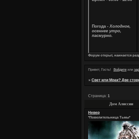
Погода -
Холодное,
осеннее утро,
пасмурно.
Форум открыт, наинается ра
Привет, Гость!
Войдите
или
за
»
Свет или Мрак? Две сторо
Страница:
1
Дом Алиссии
Невер
*Повелительница Тьмы*