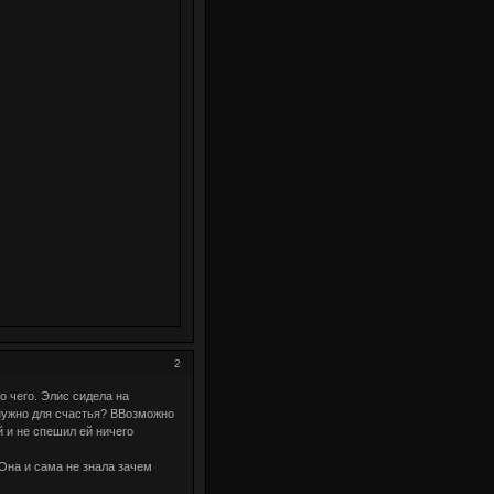
2
о чего. Элис сидела на
 нужно для счастья? ВВозможно
 и не спешил ей ничего
Она и сама не знала зачем