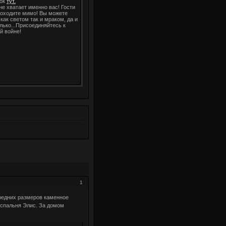
ок
тут.
не хватает именно вас! Гости
роходите мимо! Вы можете
как светом так и мраком, да и
олько...Присоединяйтесь к
й войне!
1
редних размеров каменное
а спальня Элис. За домом