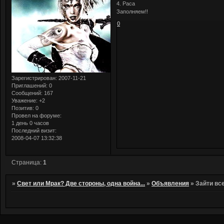
4. Раса
Заполняем!!
0
Зарегистрирован
: 2007-11-21
Приглашений:
0
Сообщений:
167
Уважение:
+2
Позитив:
0
Провел на форуме:
1 день 0 часов
Последний визит:
2008-04-07 13:32:38
Страница:
1
»
Свет или Мрак? Две стороны, одна война...
»
Объявления
»
Зайти все