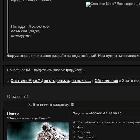
Погода -
Холодное,
осеннее утро,
пасмурно.
Форум открыт, наинается разработка хода событий. Нам нужно ваше мнени
Привет, Гость!
Войдите
или
зарегистрируйтесь
.
»
Свет или Мрак? Две стороны, одна война...
»
Объявления
»
Зайти все
Страница:
1
Зайти всем и каждому!!!!
Невер
Поделиться
2008-01-21 14:09:10
*Повелительница Тьмы*
Чтобы избежать путаницы в игре каждому
1. Имя
2. Сторона
3. Способности