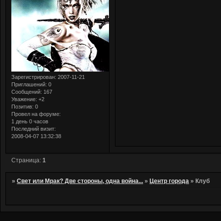
Зарегистрирован
: 2007-11-21
Приглашений:
0
Сообщений:
167
Уважение:
+2
Позитив:
0
Провел на форуме:
1 день 0 часов
Последний визит:
2008-04-07 13:32:38
Страница:
1
»
Свет или Мрак? Две стороны, одна война...
»
Центр города
»
Клуб