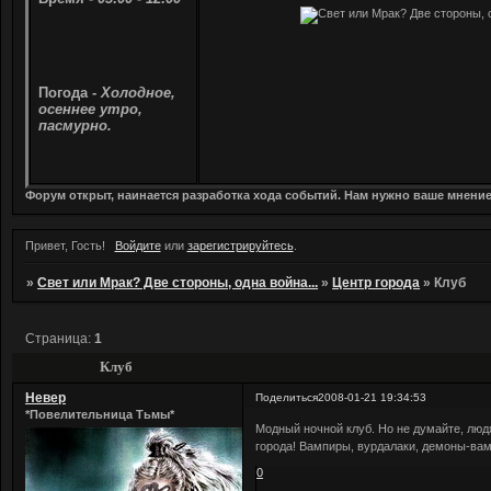
Погода -
Холодное,
осеннее утро,
пасмурно.
Форум открыт, наинается разработка хода событий. Нам нужно ваше мнени
Привет, Гость!
Войдите
или
зарегистрируйтесь
.
»
Свет или Мрак? Две стороны, одна война...
»
Центр города
»
Клуб
Страница:
1
Клуб
Невер
Поделиться
2008-01-21 19:34:53
*Повелительница Тьмы*
Модный ночной клуб. Но не думайте, людя
города! Вампиры, вурдалаки, демоны-вам
0