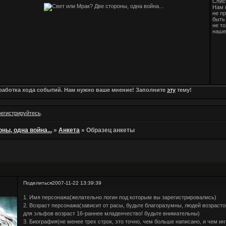
Спис
Нам 
не п
быть 
не т
наше
зработка хода событий. Нам нужно ваше мнение! Заполните
эту
тему!
регистрируйтесь
.
ны, одна война...
»
Анкета
»
Образец анкеты
Поделиться
2007-11-22 13:39:39
1. Имя персонажа(желательно логин под которым вы зарегистрировались)
2. Возраст персонажа(зависит от расы, будьте благоразумны, людей возрасто
для эльфов возраст 16-раннее младенчество! будьте внимательны)
3. Биография(не менее трех строк, это точно, чем больше написано, и чем и