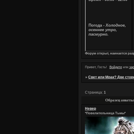
Погода -
Холодное,
осеннее утро,
пасмурно.
Форум открыт, наинается ра
Привет, Гость!
Войдите
или
за
»
Свет или Мрак? Две сторо
Страница:
1
Образец анкеты
Невер
*Повелительница Тьмы*