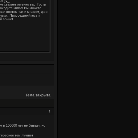
ок
тут.
не хватает именно вас! Гости
роходите мимо! Вы можете
как светом так и мраком, да и
олько...Присоединяйтесь к
й войне!
Тема закрыта
1
м в 100000 лет не бывает, но
нтереснее тем лучше)