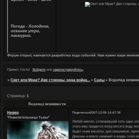
Погода -
Холодное,
осеннее утро,
пасмурно.
Форум открыт, наинается разработка хода событий. Нам нужно ваше мнени
Привет, Гость!
Войдите
или
зарегистрируйтесь
.
»
Свет или Мрак? Две стороны, одна война...
»
Сады
»
Водопад невинн
Страница:
1
Водопад невинности
Невер
Поделиться
2007-12-06 14:47:36
*Повелительница Тьмы*
Любой анегел, сотворивший хоть одно зло
этого ему придется погрузится в воду по
будет хуже кислоты, для грешников, при
Демоны и вовсе умирают в водах этого в