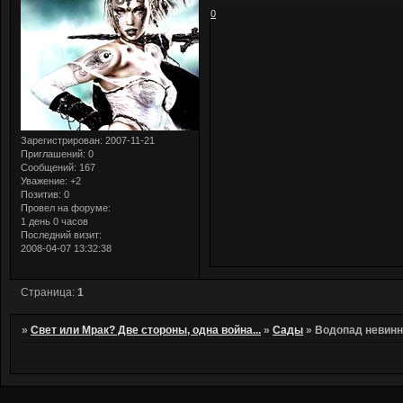
0
Зарегистрирован
: 2007-11-21
Приглашений:
0
Сообщений:
167
Уважение:
+2
Позитив:
0
Провел на форуме:
1 день 0 часов
Последний визит:
2008-04-07 13:32:38
Страница:
1
»
Свет или Мрак? Две стороны, одна война...
»
Сады
»
Водопад невинн