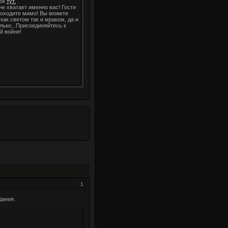
ок
тут.
не хватает именно вас! Гости
роходите мимо! Вы можете
как светом так и мраком, да и
олько...Присоединяйтесь к
й войне!
1
дания.