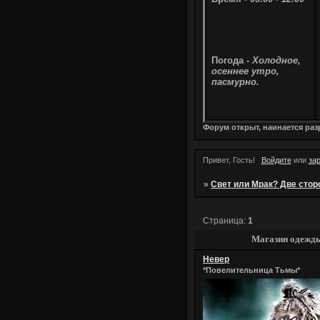
Погода -
Холодное,
осеннее утро,
пасмурно.
Форум открыт, наинается ра
Привет, Гость!
Войдите
или
за
»
Свет или Мрак? Две сторо
Страница:
1
Магазин одежд
Невер
*Повелительница Тьмы*