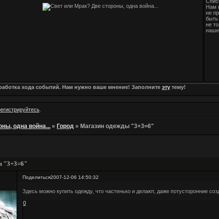
Спис
Нам 
не п
быть 
не т
наше
зработка хода событий. Нам нужно ваше мнение! Заполните
эту
тему!
регистрируйтесь
.
ны, одна война...
»
Город
»
Магазин одежды "3+3=6"
ы "3+3=6"
Поделиться
2007-12-06 14:50:32
Здесь можно купить одежду, что частенько и делают, даже потусторонние соз
0