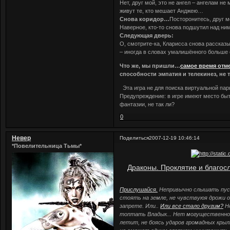
Нет, друг мой, это не ангел – ангелам не
живут те, кто мешает Анджею…
Снова коридор…
Посторонитесь, друг м
Наверное, кто-то снова подшутил над н
Следующая дверь:
О, смотрите-ка, Кларисса снова расска
– иногда в словах умалишённого больше
Что же, мы пришли…
самое время отм
способности эмпатия и телекинез, не 
Эта игра не для поиска виртуальной пар
Предупреждение: в игре имеют место быть
фантазии, не так ли?
0
Невер
Поделиться
2007-12-19 10:46:14
*Повелительница Тьмы*
Драконы. Проклятие и благос
Прислушайся.
Непривычно слышать пуст
стоять на земле, не чувствуюя дрожи 
запрете. Или..
Или все стало другим?
Не
топтать Владык... Нет могущественной
летит, не боясь ударов громадных крыл