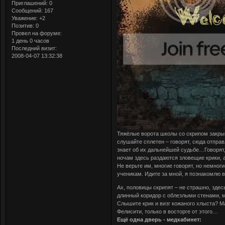
Приглашений:
0
Сообщений:
167
Уважение:
+2
Позитив:
0
Провел на форуме:
1 день 0 часов
Последний визит:
2008-04-07 13:32:38
Тяжёлые ворота школы со скрипом закрыв
слушайте сплетен – говорят, сюда отпр
знает об их дальнейшей судьбе…Говорят,
ночам здесь раздаются зловещие крики, 
Не верьте им, многие говорят, но немног
ученикам. Идите за мной, я познакомлю 
Ах, половицы скрипят – не страшно, зде
длинный коридор с облезлыми стенами, 
Слышите крик и визг кожаного хлыста? М
Фелисити, только в восторге от этого…
Ещё одна дверь - медкабинет: