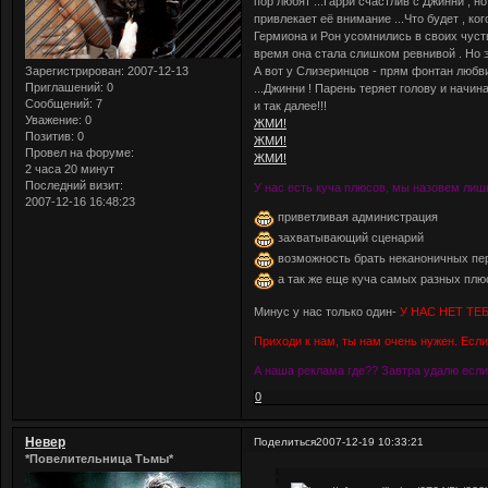
пор любят ...Гарри счастлив с Джинни , 
привлекает её внимание ...Что будет , ког
Гермиона и Рон усомнились в своих чуств
время она стала слишком ревнивой . Но 
А вот у Слизеринцов - прям фонтан любви
Зарегистрирован
: 2007-12-13
Приглашений:
0
...Джинни ! Парень теряет голову и начина
Сообщений:
7
и так далее!!!
Уважение:
0
ЖМИ!
Позитив:
0
ЖМИ!
Провел на форуме:
ЖМИ!
2 часа 20 минут
Последний визит:
У нас есть куча плюсов, мы назовем лишь
2007-12-16 16:48:23
приветливая администрация
захватывающий сценарий
возможность брать неканоничных пер
а так же еще куча самых разных плю
Минус у нас только один-
У НАС НЕТ ТЕБ
Приходи к нам, ты нам очень нужен. Есл
А наша реклама где?? Завтра удалю если 
0
Невер
Поделиться
2007-12-19 10:33:21
*Повелительница Тьмы*