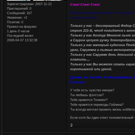
Зарегистрирован
: 2007-11-21
Стоп! Стоп! Стоп!
Приглашений:
0
Вы много раз уже слышали это историю?
Сообщений:
167
Уважение:
+2
на нашу ролевую.
Позитив:
0
Только у нас – бесстрашный Федор С
Провел на форуме:
стрит 221-Б, чтоб повидатся с аге
1 день 0 часов
Только у нас дохтур Менгеле пьет э
Последний визит:
2008-04-07 13:32:38
а Саурон целует ручку Электродрели
Только у нас матерый кудесник Пенд
урок, Сарумяна и пьяных мелиоратор
Только у нас Сарумян день денськой 
платить....
Только у нас Вы можете стать кара
коротышкой или уркой.
Думаю, вы уже обо всем догадались. Д
Кольцо».
У тебя есть чувство юмора?
Ты любишь фэнтэзи?
Тебе нравится Толкиен?
Тебе нравятся переводы Гоблина?
Ты всегда мечтал прожить жизнь хоббита
Если хотя бы один ответ положительный 
0