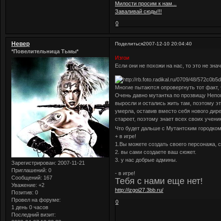
Милости просим к нам...
Заваливай сюды!!!
0
Невер
Поделиться
2007-12-10 20:04:40
*Повелительница Тьмы*
Изгои
Если они не похожи на нас, то это не знач
Многие пытаются опровергнуть тот факт, ч
Очень давно мутантка по прозвищу Непого
выросли и остались жить там, поэтому э
умерла, оставив вместо себя нового дире
стареет, поэтому знает всех своих учени
Что будет дальше с Мутантским городком
+ в игре!
1.Вы можете создать своего персонажа, 
2. вы сами создаете ваш сюжет.
3. у нас добрые админы.
Зарегистрирован
: 2007-11-21
Приглашений:
0
- в игре!
Сообщений:
167
Тебя с нами еще нет!
Уважение:
+2
http://izgoi27.3bb.ru/
Позитив:
0
Провел на форуме:
0
1 день 0 часов
Последний визит: