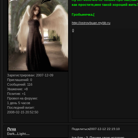
как простите,мне такой хорошей жить
С огромной нелюбо
Гробынечка.[
http://ostrovbuan.mybb.ru
0
Зарегистрирован
: 2007-12-09
Приглашений:
0
Сообщений:
116
Уважение:
+8
Позитив:
+1
Провел на форуме:
1 день 5 часов
Последний визит:
2008-02-15 20:52:50
Луна
Поделиться
2007-12-12 22:15:10
Dark...Light....
Ice Age - 3. Пишем свою историю.