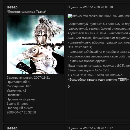
Невер
Поделиться
2007-12-10 20:08:10
*Повелительница Тьмы*
Здравствуй, путник! Ты стоишь на пор
приключений, верных друзей и опаснос
Адрии! Кем бы ты ни был – находчивым
сильным магом, бесшабашным пиратом и
- справедливую администрацию, котора
ВСЕ пожелания;
- интересный дизайн в спокойных зелен
- возможность выстроить свою собств
- а так же многое другое!
Игра только началась, поэтому ВСЕ пе
!!!Рейтинг игры – NC – 17!!!
Ты еще не с нами? Чего же ждешь??
Зарегистрирован
: 2007-11-21
~Волшебная страна ждет именно ТЕБЯ!~
Приглашений:
0
Сообщений:
167
0
Уважение:
+2
Позитив:
0
Провел на форуме:
1 день 0 часов
Последний визит:
2008-04-07 13:32:38
Невер
Поделиться
2007-12-10 20:18:17