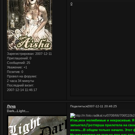
0
Зарегистрирован
: 2007-12-11
Приглашений:
0
Сообщений:
25
Уважение:
+1
Позитив:
0
Провел на форуме:
2 часа 34 минуты
Последний визит:
2007-12-14 11:46:17
Луна
Поделиться
2007-12-11 20:46:25
Dark...Light....
Итак,мои нелюбимые и некрасивые. Я 
запыхтел,Гроттерша прилетела на сво
жизнь...В общем только начало. Этот 
Ну нет конечно не только про нас,там 