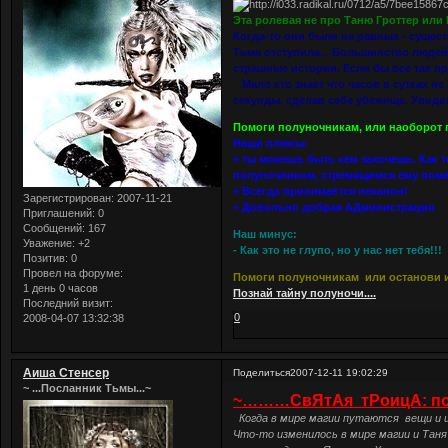
Эта ролевая не про Таню Гроттер или 
Когда-то они были на равных - существ
Тьма отступила... Большинство людей 
страшные истории. Если бы все так про
Мало кто знает что часов в сутках не 
секунды. сделав себе убежище. Увиде
Помоги полуночникам, или наоборот 
Наши плюсы:
+ ты можешь быть кем захочешь. Как 
полуночником, стремящимся ему поме
+ Всегда принимается неканон!
Зарегистрирован
: 2007-11-21
+ Довольно добрая АДминистрация
Приглашений:
0
Сообщений:
167
Наш минус:
Уважение:
+2
- Как это не глупо, но у нас нет тебя!!!
Позитив:
0
Провел на форуме:
Помоги полуночникам или останови и
1 день 0 часов
Познай тайну полуночи....
Последний визит:
0
2008-04-07 13:32:38
Аиша Стенсер
Поделиться
2007-12-11 19:02:29
~ ...Посланник Тьмы...~
~………СвЯтАя тРоицА: поТ
Когда в мире магии путаются вещи и и
Что-то изменилось в мире магии и Тан