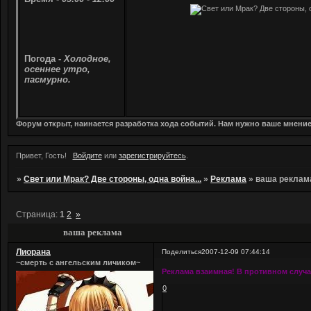
Погода -
Холодное,
осеннее утро,
пасмурно.
Форум открыт, наинается разработка хода событий. Нам нужно ваше мнени
Привет, Гость!
Войдите
или
зарегистрируйтесь
.
»
Свет или Мрак? Две стороны, одна война...
»
Реклама
»
ваша реклам
Страница:
1
2
»
ваша реклама
Лиорана
Поделиться
2007-12-09 07:44:14
~смерть с ангельским личиком~
Реклама взаимная! В противном случа
0