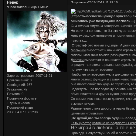
Невер
Поделиться
2007-12-19 11:29:10
*Повелительница Тьмы*
[
Страсть-всепоглащающее чувство,нек
ошиблись уже поздно,они погибли....
]
Она словно омут,из которого никогда не
Но если ты хочешь,что бы это чувство жи
минуту,секунду,мгновение и помни,если 
чувства....
[
Страсть
]- это новый вид игры. А дети лю
Мальчики
вырастают и начинают играть в
головы, мальчики воюют, разбираются, в
Девочки
вырастают и начинают играть "в 
определять и ломать реальные судьбы, а
потому что так интереснее...
Наиболее интересная кукла для девочек -
Зарегистрирован
: 2007-11-21
много разных функций и самая непослушн
Приглашений:
0
она имеет свойство куда-то теряться, то
Сообщений:
167
надоедать... по последнему основанию э
Уважение:
+2
Позитив:
0
обмениваются на других кукол, реже прод
Провел на форуме:
Со времением некоторые девочки, хлопа
1 день 0 часов
в живых куклах...
Последний визит:
Развлечения стоят дорого, а жизнь была,
2008-04-07 13:32:38
ценными игрушками...
[
Не думай,что ты всегда будешь побед
Есть чувства,которые не подвластны игр
Не играй в любовь, а то ещ
Приходи. Почувствуй. Узнай и постигни т