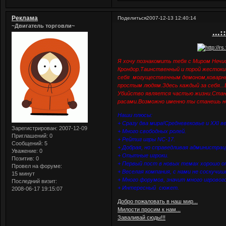
Реклама
Поделиться
2007-12-13 12:40:14
~Двигатель торговли~
...
Я хочу познакомить тебя с Миром Нечи
Крондор.Таинственный и порой жестоки
себя могущественным демоном,коварны
простым людям.Здесь каждый за себя..
Убийство является частью жизни.Стан
расами.Возможно именно ты станешь н
Наши плюсы:
+ Сразу два мира!Средневековье и XXI в
Зарегистрирован
: 2007-12-09
+ Много свободных ролей.
Приглашений:
0
+ Рейтиг игры NC-17.
Сообщений:
5
+ Добрая, но справедливая администрац
Уважение:
0
+ Опытные игроки.
Позитив:
0
+ Первый пост в новых темах хорошо опис
Провел на форуме:
+ Веселая компания, с нами не соскучиш
15 минут
+ Много форумов, значит много игровог
Последний визит:
+ Интересный сюжет.
2008-06-17 19:15:07
Добро пожаловать в наш мир...
Милости просим к нам...
Заваливай сюды!!!