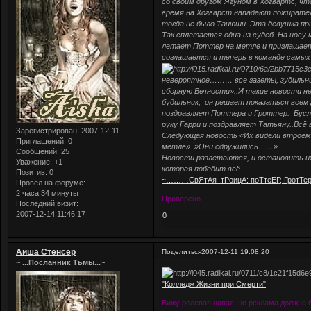
со своим другом Ягуном в Хогвартс, чт
время на Хогварст нападают пожирател
тогда не было Танюши. Эта девушка пр
Так сплетается одна из судеб. На носу
летает Поттер на метле и приглашает 
соглашается и теперь в команде самых
невероятное……… все газеты, зудильни
сборную Вечности»..И такие новости н
будильник, он решает показаться всему
поздравляет Поттера и Гроттер. Бусла
руку Гарри и поздравляет Татьяну..Всё 
Зарегистрирован
: 2007-12-11
Следующая новость «Их видели втроем 
Приглашений:
0
метле»..»Они сдружились……»
Сообщений:
25
Новости разлетаются, и остановить их
Уважение:
+1
которая победит всё.
Позитив:
0
~………СвЯтАя тРоицА: поТтеЕР, ГротТе
Провел на форуме:
2 часа 34 минуты
Проверено.
Последний визит:
2007-12-14 11:46:17
0
Аиша Стенсер
Поделиться
2007-12-11 19:08:20
~ ...Посланник Тьмы...~
"Колледж Жизни при Смерти"
Вижу ролевая новая, но реклама должна 