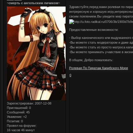
~смерть с ангельским личиком~
Здравстуйте,перед вами ролевая по пира
интрересную и хорошую игру,интрересны
своим поялением.Вы увидите мир пиратов
Предоставленные возможности:
- Выбор канонического или выдуманного 
-Вы можете стать модератором и даже а
-Вы можете стать из просто матроса ка
-Вы можете принимать учавствие в жизни
В общем, Добро пожаловать:
Ролевая По Пиратам Карибского Моря
0
Зарегистрирован
: 2007-12-08
Приглашений:
0
Сообщений:
45
Уважение:
+2
Позитив:
0
Провел на форуме:
16 часов 46 минут