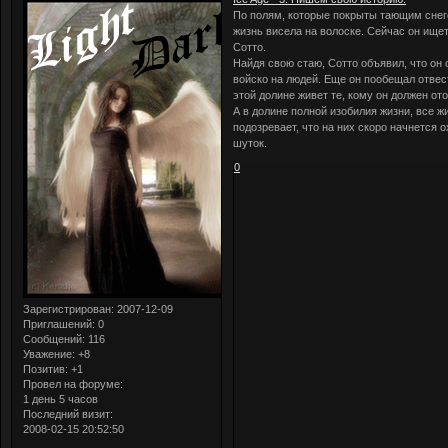
По полям, которые покрыты тающим снего
жизнь висела на волоске. Сейчас он ищет
Сотто.
Найдя свою стаю, Сотто объявил, что он 
войско на людей. Еще он пообещал отвест
этой долине живет те, кому он должен от
А в долине полной изобилия жизни, все ж
подозревает, что на них скоро начнется о
шуток.
0
Зарегистрирован
: 2007-12-09
Приглашений:
0
Сообщений:
116
Уважение:
+8
Позитив:
+1
Провел на форуме:
1 день 5 часов
Последний визит:
2008-02-15 20:52:50