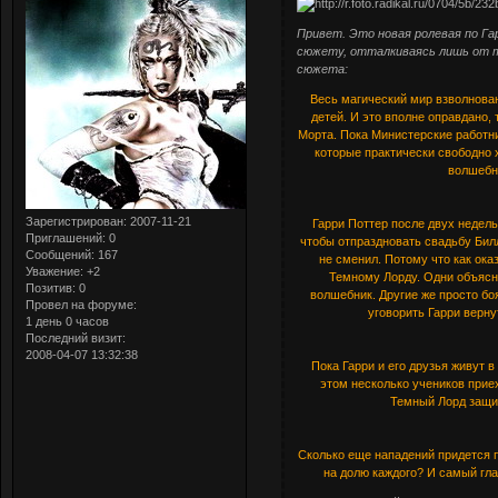
Привет. Это новая ролевая по Г
сюжету, отталкиваясь лишь от то
сюжета:
Весь магический мир взволнован
детей. И это вполне оправдано, 
Морта. Пока Министерские работн
которые практически свободно 
волшебни
Зарегистрирован
: 2007-11-21
Гарри Поттер после двух недель
Приглашений:
0
чтобы отпраздновать свадьбу Билл
Сообщений:
167
не сменил. Потому что как ок
Уважение:
+2
Темному Лорду. Одни объясн
Позитив:
0
волшебник. Другие же просто бо
Провел на форуме:
уговорить Гарри верну
1 день 0 часов
Последний визит:
2008-04-07 13:32:38
Пока Гарри и его друзья живут 
этом несколько учеников приех
Темный Лорд защит
Сколько еще нападений придется 
на долю каждого? И самый гла