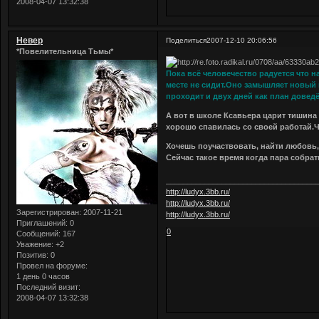
2008-04-07 13:32:38
Невер
Поделиться
2007-12-10 20:06:56
*Повелительница Тьмы*
Пока всё человечество радуется что н
месте не сидит.Оно замышляет новый пл
проходит и двух дней как план доведё
А вот в школе Ксавьера царит тишин
хорошо спавилась со своей работай.Что
Хочешь поучаствовать, найти любовь
Сейчас такое время когда пара собрат
___________________________________
http://ludyx.3bb.ru/
http://ludyx.3bb.ru/
Зарегистрирован
: 2007-11-21
http://ludyx.3bb.ru/
Приглашений:
0
0
Сообщений:
167
Уважение:
+2
Позитив:
0
Провел на форуме:
1 день 0 часов
Последний визит:
2008-04-07 13:32:38