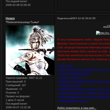
Последний визит:
2008-02-08 02:58:30
Невер
Поделиться
2007-12-10 20:01:55
*Повелительница Тьмы*
...
Я хочу познакомить тебя с Миром Нечи
Крондор.Таинственный и порой жестоки
себя могущественным демоном,коварны
простым людям.Здесь каждый за себя..
Убийство является частью жизни.Стан
расами.Возможно именно ты станешь н
Наши плюсы:
+ Сразу два мира!Средневековье и XXI в
+ Много свободных ролей.
+ Рейтиг игры NC-17.
Зарегистрирован
: 2007-11-21
Приглашений:
0
+ Добрая, но справедливая администрац
Сообщений:
167
+ Опытные игроки.
Уважение:
+2
+ Первый пост в новых темах хорошо опис
Позитив:
0
+ Веселая компания, с нами не соскучиш
Провел на форуме:
+ Много форумов, значит много игровог
1 день 0 часов
+ Интересный сюжет.
Последний визит:
2008-04-07 13:32:38
Добро пожаловать в наш мир...