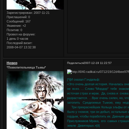
Зарегистрирован
: 2007-11-21
Приглашений:
0
Сообщений:
167
Уважение:
+2
Позитив:
0
Провел на форуме:
1 день 0 часов
Последний визит:
2008-04-07 13:32:38
Невер
Поделиться
2007-12-19 11:22:57
*Повелительница Тьмы*
[*i]И сказал Гэндальф:
«Это очень долгая история. Началась он
не всех. … Слово "Мордор" тебе знако
источая страх и мрак. Да, снова и снова
разрастается. …Враг очень силен, но, ч
затопить Средиземье Тьмою, ему недос
Три прекраснейших Кольца эльфы от него
было у гномов; три он добыл, остальные
гордым, чтобы поработить их. Давным-д
Прислужников Мрака, его самых страшн
земле Девятерых.»[/i]