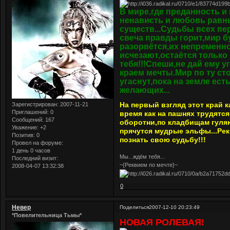
В мире,где преданность и 
ненависть и любовь равн
существ...Судьбы всех пе
свеча правды горит,мир б
разорвётся,их непременно
исчезают,остаётся только
тебя!!!Спеши,не дай ему у
краем мечты.Мир по ту с
угаснут,пока на земле ест
желающих...
На первый взгляд этот край к
Зарегистрирован
: 2007-11-21
Приглашений:
0
время как на пашнях трудятс
Сообщений:
167
оборотни,по кладбищам гуля
Уважение:
+2
прячутся мудрые эльфы...Рекв
Позитив:
0
познать свою судьбу!!!
Провел на форуме:
1 день 0 часов
Мы...ждём тебя...
Последний визит:
~{Реквием по мечте}~
2008-04-07 13:32:38
0
Невер
Поделиться
2007-12-10 20:23:49
*Повелительница Тьмы*
НОВАЯ РОЛЕВАЯ!