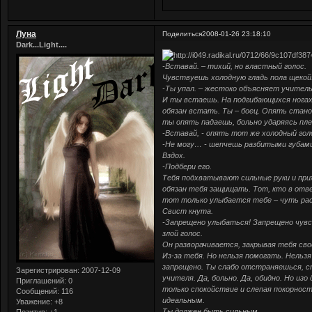
Луна
Поделиться
2008-01-26 23:18:10
Dark...Light....
-Вставай. – тихий, но властный голос.
Чувствуешь холодную гладь пола щекой
-Ты упал. – жестоко объясняет учитель
И ты встаешь. На подгибающихся ногах
обязан встать. Ты – боец. Опять стано
ты опять падаешь, больно ударяясь пле
-Вставай, - опять тот же холодный гол
-Не могу… - шепчешь разбитыми губам
Вздох.
-Подбери его.
Тебя подхватывают сильные руки и при
обязан тебя защищать. Тот, кто в отве
тот только улыбается тебе – чуть рас
Свист кнута.
-Запрещено улыбаться! Запрещено чувст
злой голос.
Он разворачивается, закрывая тебя сво
Из-за тебя. Но нельзя помогать. Нельз
запрещено. Ты слабо отстраняешься, ст
Зарегистрирован
: 2007-12-09
учителя. Да, больно. Да, обидно. Но из
Приглашений:
0
только спокойствие и слепая покорнос
Сообщений:
116
идеальным.
Уважение:
+8
Ты должен быть сильным.
Позитив:
+1