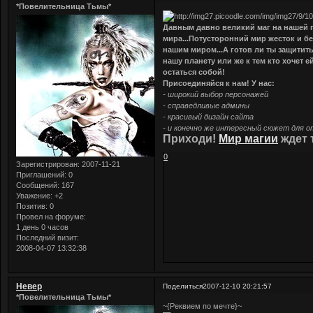
*Повелительница Тьмы*
Давным давно великий маг на нашей п
мира...Потусторонний мир жесток и бе
нашим миром...А готов ли ты защитить
нашу планету или же к тем кто хочет е
остаться собой!
Присоединяйся к нам! У нас:
- широкий выбор персонажей
- справедливые админы
- красивый дизайн сайта
- и конечно же интересный сюжет для 
Приходи!
Мир магии
ждет 
0
Зарегистрирован
: 2007-11-21
Приглашений:
0
Сообщений:
167
Уважение:
+2
Позитив:
0
Провел на форуме:
1 день 0 часов
Последний визит:
2008-04-07 13:32:38
Невер
Поделиться
2007-12-10 20:21:57
*Повелительница Тьмы*
~{Реквием по мечте}~