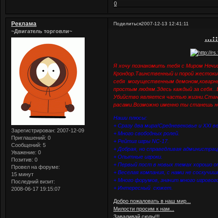
0
Реклама
Поделиться
2007-12-13 12:41:11
~Двигатель торговли~
...
Я хочу познакомить тебя с Миром Нечи
Крондор.Таинственный и порой жестоки
себя могущественным демоном,коварны
простым людям.Здесь каждый за себя..
Убийство является частью жизни.Стан
расами.Возможно именно ты станешь н
Наши плюсы:
+ Сразу два мира!Средневековье и XXI в
Зарегистрирован
: 2007-12-09
+ Много свободных ролей.
Приглашений:
0
+ Рейтиг игры NC-17.
Сообщений:
5
+ Добрая, но справедливая администрац
Уважение:
0
+ Опытные игроки.
Позитив:
0
+ Первый пост в новых темах хорошо опис
Провел на форуме:
+ Веселая компания, с нами не соскучиш
15 минут
+ Много форумов, значит много игровог
Последний визит:
+ Интересный сюжет.
2008-06-17 19:15:07
Добро пожаловать в наш мир...
Милости просим к нам...
Заваливай сюды!!!