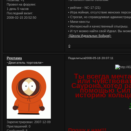
Провел на форуме:
• рейтинг - NC-17 (21)
1 день 5 часов
• Игра яойная, отсутствие женских персо
Последний визит:
• Строгая, но справедливая администрац
2008-02-15 20:52:50
• Мини-квесты
• Интересный и качественный отыгрыш.
• И тут можно найти свой Идеал. Вы мож
-[Школа Идеальных Бойцов]-
0
Реклама
Поделиться
2008-05-16 20:07:11
~Двигатель торговли~
Ты всегда мечт
или чувствоват
Саурона,хотел р
помощью Сил 
историю кольца
Зарегистрирован
: 2007-12-09
Приглашений:
0
Прошу к нам!!!
Сообщений:
5