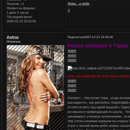
Живи... и люби
Позитив:
+1
Провел на форуме:
0
1 день 5 часов
Последний визит:
2008-02-15 20:52:50
Дафна
Поделиться
2007-12-13 16:39:28
Новичок
Новая ролевая о Гарри 
ЖМИ!
ЖМИ!
ЖМИ!
Итак, мы представляе тебе новую ролевую
ЖМИ!
ЖМИ!
ЖМИ!
Хогвартс ...Наступает пора , когда лучши
распадается , как распались Хафлпафф и
остаются жить под одной крышей с Гарри
оставшихся грифиндорцев из школы . Теп
шанажирует учеников исключением , если
Уже сотни учеников перешли на сторону П
А вот о личной жизни ребят можно сказат