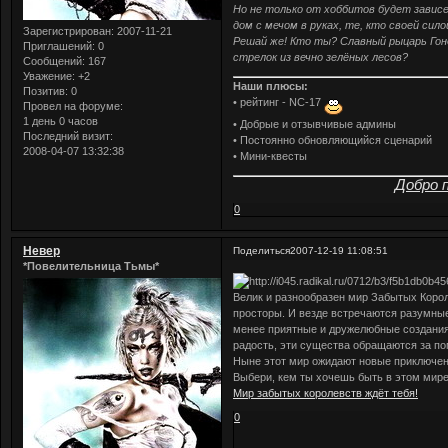
Но не только от хоббитов будет завис
дом с мечом в руках, те, кто своей си
Зарегистрирован
: 2007-11-21
Решай же! Кто ты? Славный рыцарь Гон
Приглашений:
0
стрелок из вечно зелёных лесов?
Сообщений:
167
Уважение:
+2
Наши плюсы:
Позитив:
0
• рейтинг - NC-17
Провел на форуме:
1 день 0 часов
• Добрые и отзывчивые админы
Последний визит:
• Постоянно обновляющийся сценарий
2008-04-07 13:32:38
• Мини-квесты
Добро 
0
Невер
Поделиться
2007-12-19 11:08:51
*Повелительница Тьмы*
Велик и разнообразен мир Забытых Корол
просторы. И везде встречаются разумные
менее приятные и дружелюбные создания. 
радость, эти существа обращаются за по
Ныне этот мир ожидают новые приключени
Выбери, кем ты хочешь быть в этом мире
Мир забытых королевств ждёт тебя!
0