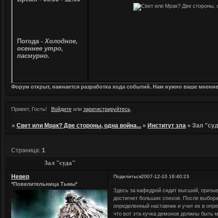
Погода -
Холодное,
осеннее утро,
пасмурно.
Форум открыт, наинается разработка хода событий. Нам нужно ваше мнени
Привет, Гость!
Войдите
или
зарегистрируйтесь
.
»
Свет или Мрак? Две стороны, одна война...
»
Институт зла
»
Зал "су
Страница:
1
Зал "суда"
Невер
Поделиться
2007-12-10 16:40:23
*Повелительница Тьмы*
Здесь за кафедрой сидит высший, призыв
достигнет больших спехов. После выбора
определенный наставник и учит их в опр
что вот эта кучка демонов должны быть м