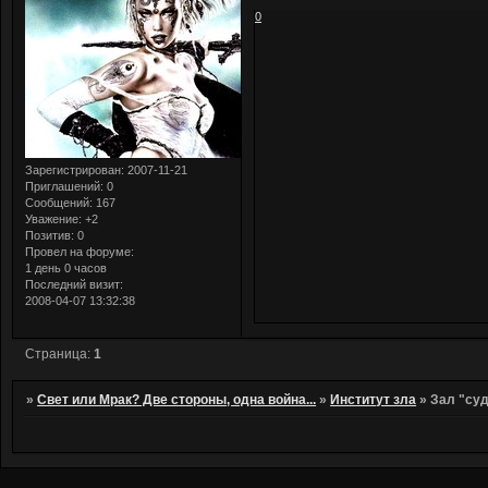
0
Зарегистрирован
: 2007-11-21
Приглашений:
0
Сообщений:
167
Уважение:
+2
Позитив:
0
Провел на форуме:
1 день 0 часов
Последний визит:
2008-04-07 13:32:38
Страница:
1
»
Свет или Мрак? Две стороны, одна война...
»
Институт зла
»
Зал "су