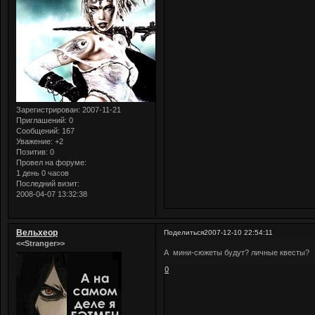
Зарегистрирован
: 2007-11-21
Приглашений:
0
Сообщений:
167
Уважение:
+2
Позитив:
0
Провел на форуме:
1 день 0 часов
Последний визит:
2008-04-07 13:32:38
Вельхеор
Поделиться
2007-12-10 22:54:11
<<Stranger>>
А мини-сюжеты будут? личные квесты?
0