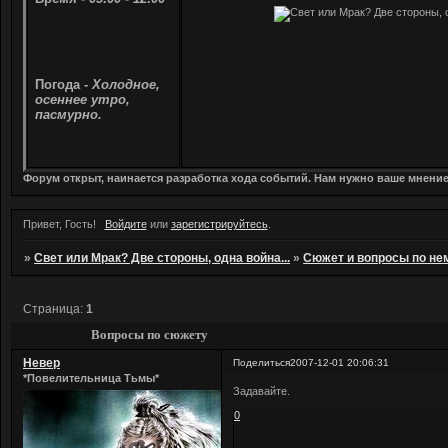
Погода -
Холодное,
осеннее утро,
пасмурно.
Форум открыт, наинается разработка хода событий. Нам нужно ваше мнени
Привет, Гость!
Войдите
или
зарегистрируйтесь
.
»
Свет или Мрак? Две стороны, одна война...
»
Сюжет и вопросы по не
Страница:
1
Вопросы по сюжету
Невер
Поделиться
2007-12-01 20:06:31
*Повелительница Тьмы*
Задавайте.
0