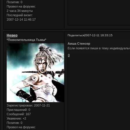
Позитив:
0
Провел на форуме:
2 часа 34 минуты
Последний визит:
2007-12-14 11:46:17
Невер
Поделиться
2007-12-11 18:33:15
*Повелительница Тьмы*
Аиша Стенсер
Если появятся пиши в тему индивидуальн
0
Зарегистрирован
: 2007-11-21
Приглашений:
0
Сообщений:
167
Уважение:
+2
Позитив:
0
Провел на форуме: