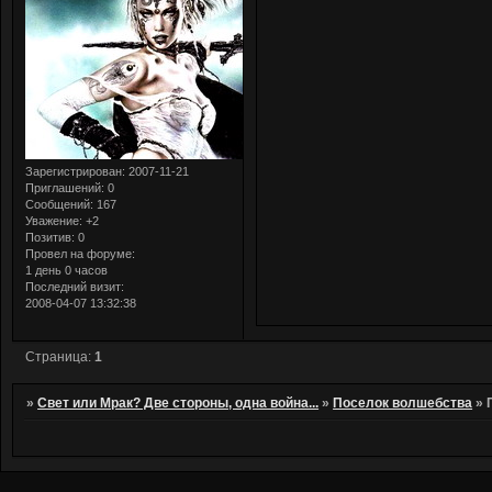
Зарегистрирован
: 2007-11-21
Приглашений:
0
Сообщений:
167
Уважение:
+2
Позитив:
0
Провел на форуме:
1 день 0 часов
Последний визит:
2008-04-07 13:32:38
Страница:
1
»
Свет или Мрак? Две стороны, одна война...
»
Поселок волшебства
»