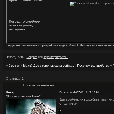
Погода -
Холодное,
осеннее утро,
пасмурно.
Форум открыт, наинается разработка хода событий. Нам нужно ваше мнени
Привет, Гость!
Войдите
или
зарегистрируйтесь
.
»
Свет или Мрак? Две стороны, одна война...
»
Поселок волшебства
»
Страница:
1
Поселок волшебства
Невер
Поделиться
2007-12-10 21:12:24
*Повелительница Тьмы*
Здесь собираются волшебные твари, когд
Он затягивает.
0